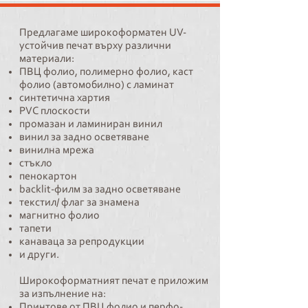
Предлагаме широкоформатен UV-
устойчив печат върху различни
материали:
ПВЦ фолио, полимерно фолио, каст
фолио (автомобилно) с ламинат
синтетична хартия
PVC плоскости
промазан и ламиниран винил
винил за задно осветяване
винилна мрежа
стъкло
пенокартон
backlit-филм за задно осветяване
текстил/ флаг за знамена
магнитно фолио
тапети
канаваца за репродукции
и други.
Широкоформатният печат е приложим
за изпълнение на:
Принтове от ПВЦ фолио и перфо-