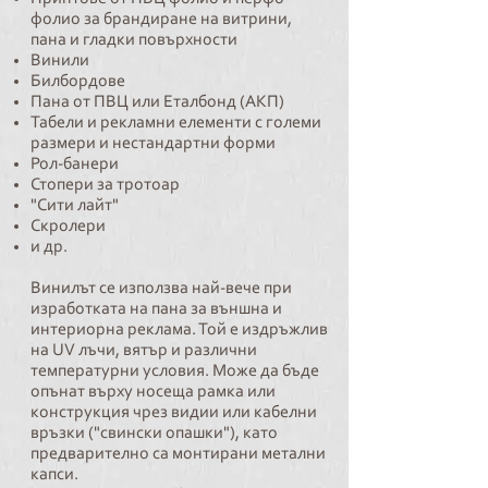
фолио за
брандиране на витрини,
пана и гладки повърхности
Винили
Билбордове
Пана от ПВЦ или Еталбонд (АКП)
Табели и рекламни елементи с големи
размери и нестандартни форми
Рол-банери
Стопери за тротоар
"Сити лайт"
Скролери
и др.
Винилът се използва най-вече при
изработката на пана за външна и
интериорна реклама. Той е издръжлив
на UV лъчи, вятър и различни
температурни условия. Може да бъде
опънат върху носеща рамка или
конструкция чрез видии или кабелни
връзки ("свински опашки"), като
предварително са монтирани метални
капси.