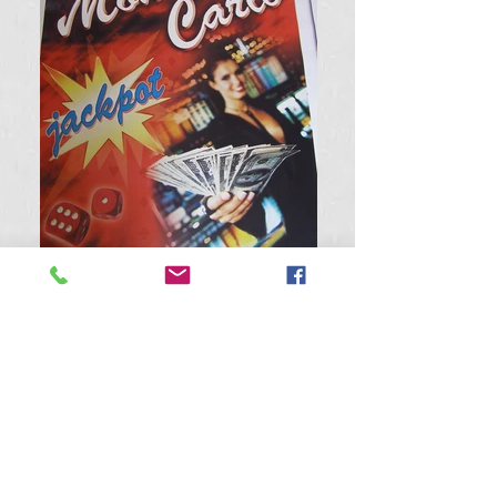
За индивидуална оферта, моля направете
Вашето запитване
тук
Запитване/ Поръчка >>
Лазерно рязане и гравиране >
Витрини, надписи от PVC фолио >