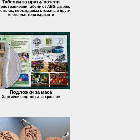
Табелки за врати/ хотели
рно гравирани табели от ABS, дърво,
сиглас, неръждаема стомана и други
многопластови варианти
Подложки за маса
Хартиени подложки за хранене