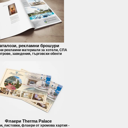
аталози, рекламни брошури
ни рекламни материали за хотели, СПА
нтрове, заведения, търговски обекти
Флаери Therma Palace
, листовки, флаери от хромова хартия -