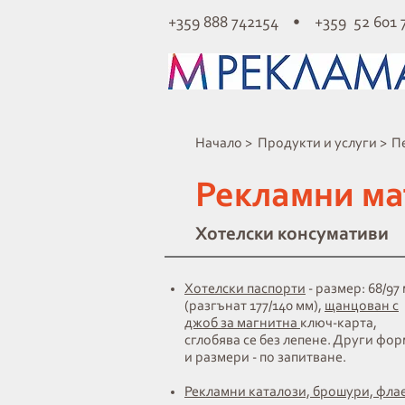
+359 888 742154 • +359 52 601 
Начало >
Продукти и услуги >
П
Рекламни ма
Хотелски консумативи
Хотелски паспорти
- размер: 68/97
(разгънат 177/140 мм),
щанцован с
джоб за магнитна
ключ-карта,
сглобява се без лепене. Други фо
и размери - по запитване.
Рекламни каталози, брошури, фла