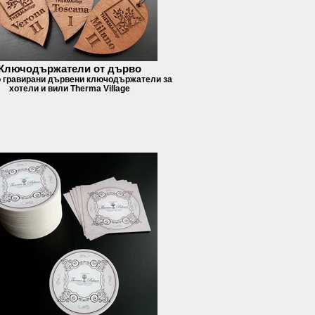
Ключодържатели от дърво
 гравирани дървени ключодържатели за
хотели и вили Therma Village