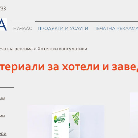
733
НАЧАЛО
ПРОДУКТИ И УСЛУГИ
ПЕЧАТНА РЕКЛАМ
ечатна реклама >
Хотелски консумативи
териали за хотели и зав
 мм
рми
ери