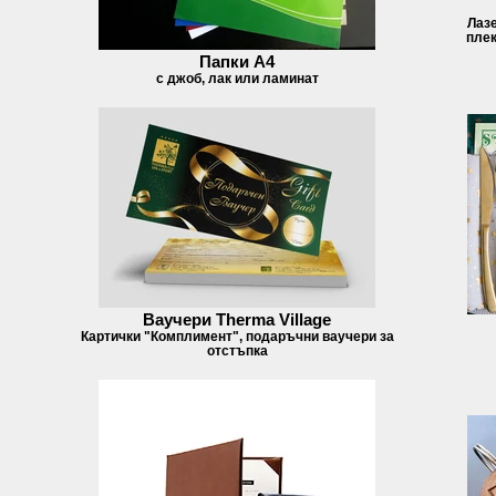
Лазе
плек
Папки А4
с джоб, лак или ламинат
Ваучери Therma Village
Картички "Комплимент", подаръчни ваучери за
отстъпка