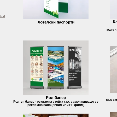
ени
К
Хотелски паспорти
Металн
Рол банер
със см
Рол ъп банер - рекламна стойка със самонавиващо се
рекламно пано (винил или РР филм)