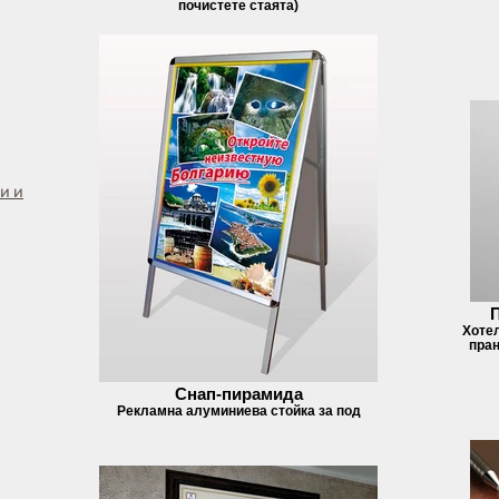
почистете стаята)
и и
Хотел
пран
Снап-пирамида
Рекламна алуминиева стойка за под