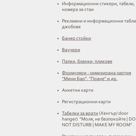
Информационни стикери, табели,
номера за стаи
Рекламни и информационни табла
джобове
Банер стойки
Ваучери
Папки, бланки, пликове
Формуляри - химизирана хартия
"Мини Бар", "Пране" и др.
Анкетни карти
Регистрационни карти
Табелки за врати
(Хенгър/ door
hanger) "Моля, не безпокойте | DO
NOT DISTURB | MAKE MY ROOM"
.