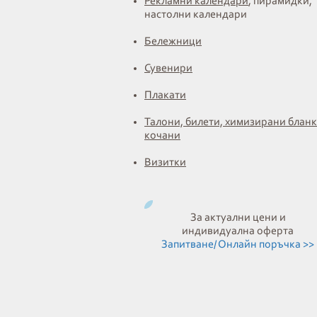
Рекламни календари
, пирамидки,
настолни календари
Бележници
Сувенири
Плакати
Талони, билети, химизирани бланк
кочани
Визитки
За актуални цени и
индивидуална оферта
Запитване/ Онлайн поръчка >>