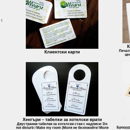
 с
К
Печат
Клиентски карти
це
Хенгъри – табелки за хотелски врати
Двустранни табелки за хотелски стаи с надписи: Do
Брошури
not disturb / Make my room (Моля не безпокойте/ Моля