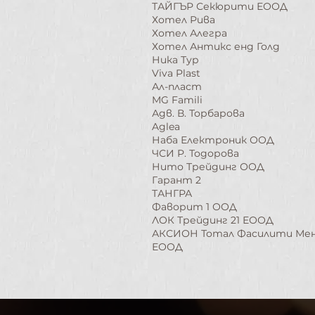
ТАЙГЪР Секюрити ЕООД
Хотел Рива
Хотел Алегра
Хотел Антикс енд Голд
Ника Тур
Viva Plast
Ал-пласт
MG Famili​
​Адв. В. Торбарова
Aglea
Наба Електроник ООД
ЧСИ Р. Тодорова
Нито Трейдинг ООД
Гарант 2
ТАНГРА
Фаворит 1 ООД
ЛОК Трейдинг 21 ЕООД​
АКСИОН Тотал Фасилити М
ЕООД