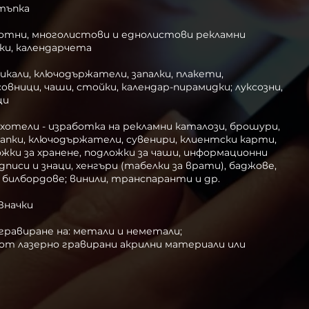
тъпка
ботни, многолистови и еднолистови рекламни
ки, календарчета
микали, ключодържатели, запалки, плакети,
совници, чаши, стойки, календар-пирамидки; луксозни,
ци
хотели - изработка на
рекламни каталози, брошури,
папки, ключодържатели, сувенири, клиентски карти,
жки за хранене, подложки за чаши, информационни
дписи и знаци, хенгъри (табелки за врати), баджове,
а билбордове; винили, транспаранти и др.
Значки
 гравиране на: метали и неметали;
от лазерно гравирани акрилни материали или