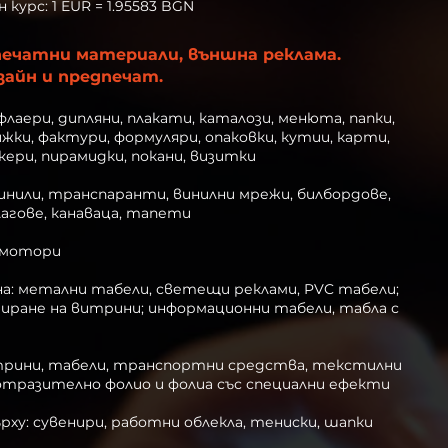
 курс: 1 EUR = 1.95583 BGN
 печатни материали, външна реклама.
зайн и предпечат.
флаери
,
дипляни
,
плакати
,
каталози
,
менюта
,
папки
,
ижки
,
фактури, формуляри
,
опаковки, кутии
, карти,
кери
,
пирамидки, покани
,
визитки
нили, транспаранти, винилни мрежи, билбордове,
лагове, канаваца, тапети
 мотори
на:
метални табели
,
светещи реклами
,
PVC табели
;
иране на витрини
;
информационни табели, табла с
итрини, табели, транспортни средства, текстилни
отразително фолио и фолиа със специални ефекти
ху: сувенири, работни облекла, тениски, шапки