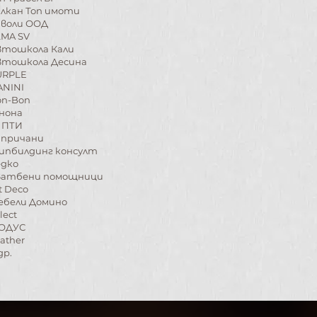
алкан Топ имоти
иволи ООД
LMA SV
втошкола Кали
втошкола Десина
URPLE
ANINI
on-Bon
нона
ЯПТИ
апричани
Шипбилдинг консулт
едко
ватбени помощници
t Deco
ебели Домино
lect
ОДУС
ather
др.