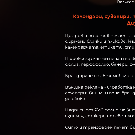
Валутен
Календари, сувенири,
Ди
Цифров и офсетов печат
на:
фирмени бланки и пликове
,
кн
календарчета,
етикети
,
сти
Широкоформатен печат на ви
фолиа, перфофолио, банери, ф
Брандиране на автомобили и
​Външна реклама
- изработка 
стопери
;
винилни пана
;
бранд
джобове
Надписи от PVC фолио за: в
изделия; стикери от светло
Сито и трансферен печат вър