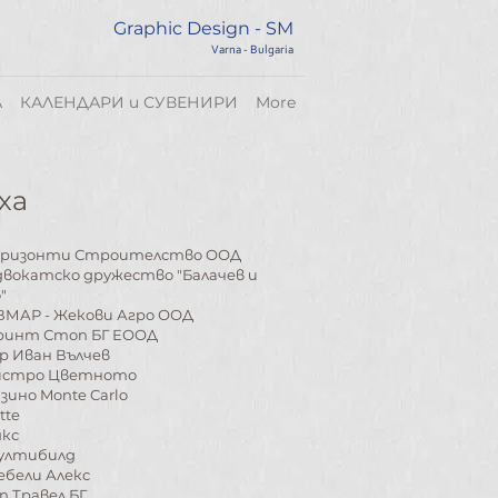
Graphic Design - SM
Varna - Bulgaria
А
КАЛЕНДАРИ и СУВЕНИРИ
More
ха
оризонти Строителство ООД
вокатско дружество "Балачев и
"
ВМАР - Жекови Агро ООД
ринт Стоп БГ ЕООД
р Иван Вълчев
истро Цветното
зино Monte Carlo
tte
якс
ултибилд
ебели Алекс
оп Травел БГ