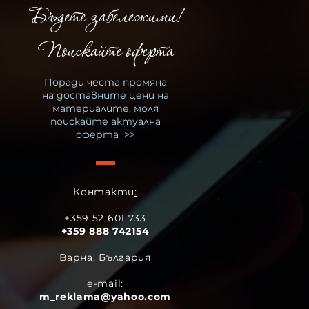
Бъдете забележими!
Поискайте оферта
Поради честа промяна
на доставните цени на
материалите, моля
поискайте актуална
оферта >>
Контакти
:
+359 52 601 733
+359 888 742154
Варнa, България
е-mail:
m_reklama@yahoo.com