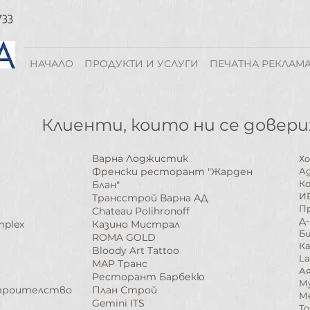
733
НАЧАЛО
ПРОДУКТИ И УСЛУГИ
ПЕЧАТНА РЕКЛАМ
Клиенти, които ни се довери
Варна Лоджистик
Х
Френски ресторант "Жарден
Ад
Ко
Блан"
И
Трансстрой Варна АД​
П
​Chateau Polihronoff
Д-
mplex
Казино Мистрал
Б
ROMA GOLD
Ка
Bloody Art Tattoo
La
МАР Транс
А
Ресторант Барбекю
М
Строителство
План Строй
М
Gemini ITS
​Т