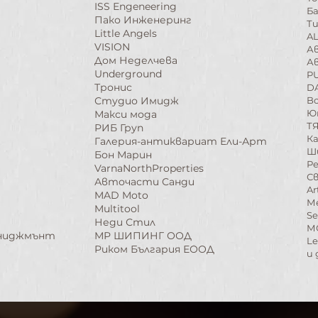
ISS Еngeneering
Б
Пако Инженеринг
Т
Little Angels
A
VISION
А
Дом Неделчева
А
Underground
P
Тронис
D
Студио Имидж
B
Ю
Макси мода
Т
РИБ Груп
К
Галерия-антиквариат Ели-Арт
​
Бон Марин
Р
VarnaNorthProperties
С
Авточасти Санди
Ar
MAD Moto
М
Multitool
Se
Неди Стил
М
ениджмънт
​МР ШИПИНГ ООД
Le
Риком България ЕООД​
и 