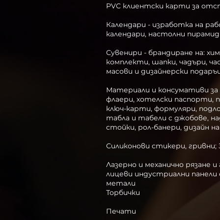
PVC клиентски карти за отс
Календари - изработка на ра
календари, настолни пирамид
Сувенири - брандиране на: хи
комплекти, шапки, чадъри, ча
масови и дизайнерски подаръ
Материали и консумативи за 
флаери, хотелски паспорти, 
ключ-карти, формуляри, подло
табла и табели с джобове, на
стойки, рол-банери, дизайн н
Силиконови стикери, гривни; 
Лазерно и механично рязане и
лицеви индустриални панели 
метали
Торбички
Печати