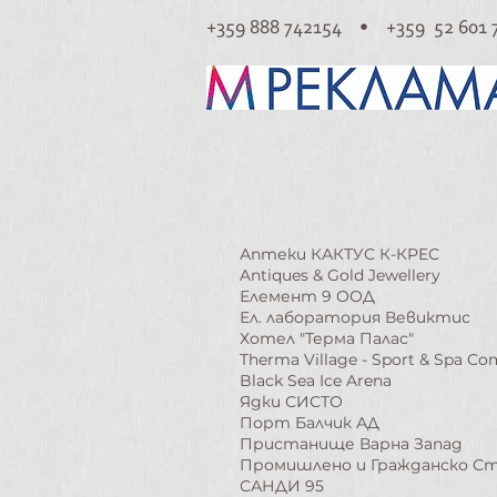
+359 888 742154 • +359 52 601 
Аптеки КАКТУС К-КРЕС
Antiques & Gold Jewellery
Елемент 9 ООД
Ел. лаборатория Вевиктис
Хотел "Терма Палас"
Therma Village - Sport & Spa Co
Black Sea Ice Arena
​Ядки СИСТО
Порт Балчик АД
Пристанище Варна Запад
Промишлено и Гражданско 
САНДИ 95